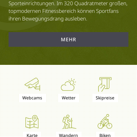
Sporteinrichtungen. Im 320 Quadratmeter großen,
topmodernen Fitnessbereich können Sportfans
ihren Bewegungsdrang ausleben.
MEHR
Webcams
Wetter
Skipreise
Karte
Wandern
Biken